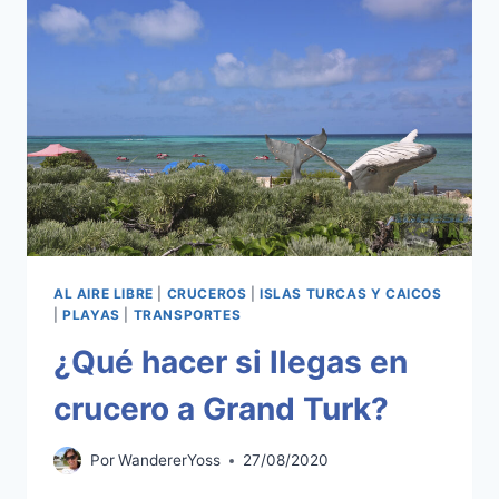
AL AIRE LIBRE
|
CRUCEROS
|
ISLAS TURCAS Y CAICOS
|
PLAYAS
|
TRANSPORTES
¿Qué hacer si llegas en
crucero a Grand Turk?
Por
WandererYoss
27/08/2020