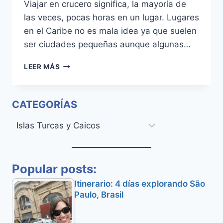
Viajar en crucero significa, la mayoría de
las veces, pocas horas en un lugar. Lugares
en el Caribe no es mala idea ya que suelen
ser ciudades pequeñas aunque algunas…
¿QUÉ
LEER MÁS
HACER
SI
LLEGAS
CATEGORÍAS
EN
CRUCERO
Categorías
A
GRAND
TURK?
Popular posts:
Itinerario: 4 días explorando São
Paulo, Brasil