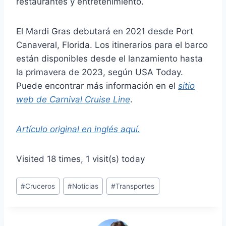
restaurantes y entretenimiento.
El Mardi Gras debutará en 2021 desde Port
Canaveral, Florida. Los itinerarios para el barco
están disponibles desde el lanzamiento hasta
la primavera de 2023, según USA Today.
Puede encontrar más información en el
sitio
web de Carnival Cruise Line
.
Artículo original en inglés aquí.
Visited 18 times, 1 visit(s) today
Etiquetas
#
Cruceros
#
Noticias
#
Transportes
de
la
entrada: