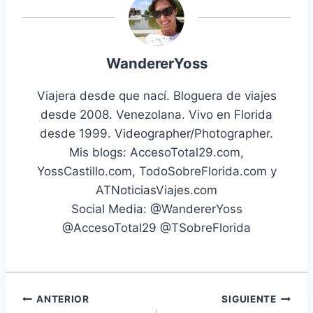
WandererYoss
Viajera desde que nací. Bloguera de viajes
desde 2008. Venezolana. Vivo en Florida
desde 1999. Videographer/Photographer.
Mis blogs: AccesoTotal29.com,
YossCastillo.com, TodoSobreFlorida.com y
ATNoticiasViajes.com
Social Media: @WandererYoss
@AccesoTotal29 @TSobreFlorida
Navegación
ANTERIOR
SIGUIENTE