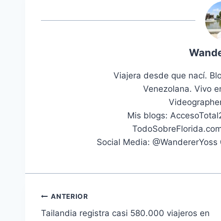
Wande
Viajera desde que nací. Bl
Venezolana. Vivo e
Videographer
Mis blogs: AccesoTotal
TodoSobreFlorida.com
Social Media: @WandererYoss
Navegación
ANTERIOR
Tailandia registra casi 580.000 viajeros en
de