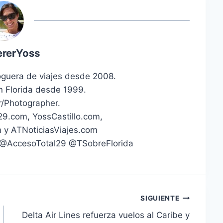
rerYoss
oguera de viajes desde 2008.
n Florida desde 1999.
/Photographer.
29.com, YossCastillo.com,
 y ATNoticiasViajes.com
 @AccesoTotal29 @TSobreFlorida
SIGUIENTE
Delta Air Lines refuerza vuelos al Caribe y