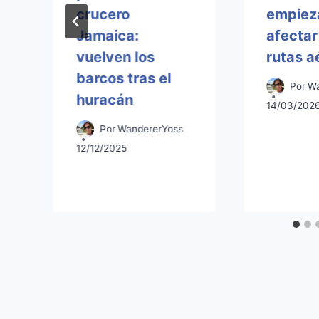
crucero
empiez
Jamaica:
afectar
vuelven los
rutas a
barcos tras el
Por
Wa
huracán
14/03/202
Por
WandererYoss
12/12/2025