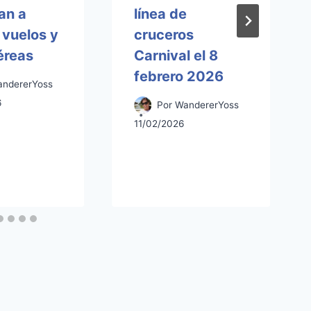
an a
línea de
 vuelos y
cruceros
éreas
Carnival el 8
febrero 2026
ndererYoss
6
Por
WandererYoss
11/02/2026